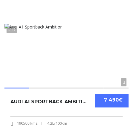
17
7 490€
AUDI A1 SPORTBACK AMBITION
190500 kms
4,2L/100km