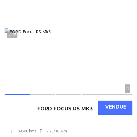
19
VENDUE
FORD FOCUS RS MK3
89500 kms
7,2L/100km