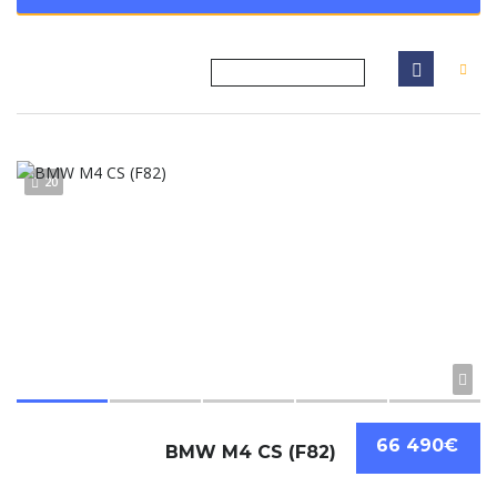
20
66 490€
BMW M4 CS (F82)