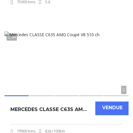
75000 kms
5.6
24
VENDUE
MERCEDES CLASSE C63S AMG COUPÉ V8 510 CH
79900 kms
8,6L/100km