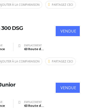
AJOUTER À LA COMPARAISON
PARTAGEZ CECI
 300 DSG
VENDUE
IE
EMPLACEMENT
nce
63 Route de Bazas, Langon, France
AJOUTER À LA COMPARAISON
PARTAGEZ CECI
Junior
VENDUE
IE
EMPLACEMENT
nce
63 Route de Bazas, Langon, France