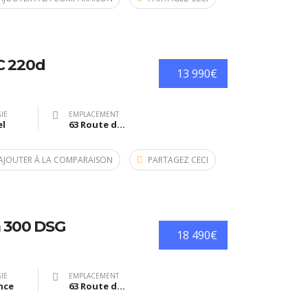
C 220d
13 990€
IE
EMPLACEMENT
el
63 Route de Bazas, Langon, France
AJOUTER À LA COMPARAISON
PARTAGEZ CECI
 300 DSG
18 490€
IE
EMPLACEMENT
nce
63 Route de Bazas, Langon, France