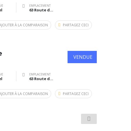
IE
EMPLACEMENT
el
63 Route de Bazas, Langon, France
AJOUTER À LA COMPARAISON
PARTAGEZ CECI
e
VENDUE
IE
EMPLACEMENT
el
63 Route de Bazas, Langon, France
AJOUTER À LA COMPARAISON
PARTAGEZ CECI