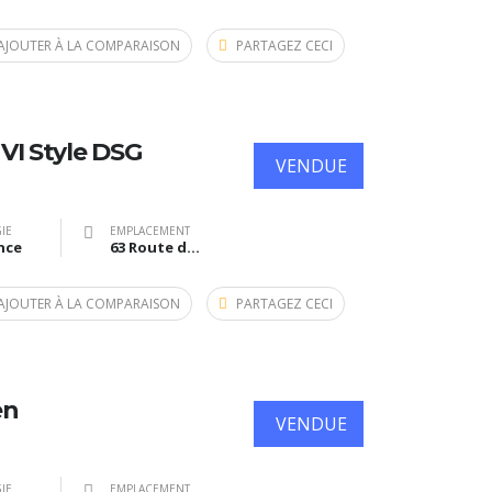
AJOUTER À LA COMPARAISON
PARTAGEZ CECI
VI Style DSG
VENDUE
IE
EMPLACEMENT
nce
63 Route de Bazas, Langon, France
AJOUTER À LA COMPARAISON
PARTAGEZ CECI
en
VENDUE
IE
EMPLACEMENT