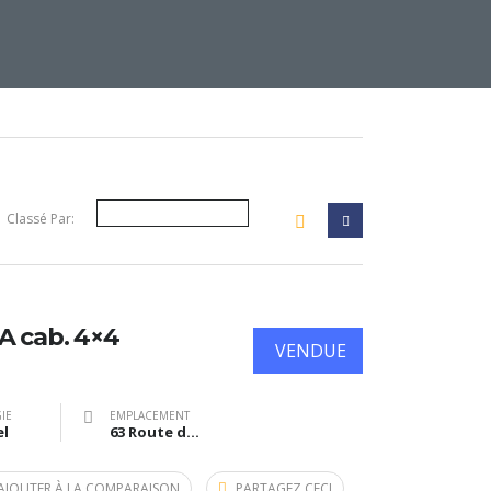
Classé Par:
A cab. 4×4
VENDUE
IE
EMPLACEMENT
el
63 Route de Bazas, Langon, France
AJOUTER À LA COMPARAISON
PARTAGEZ CECI