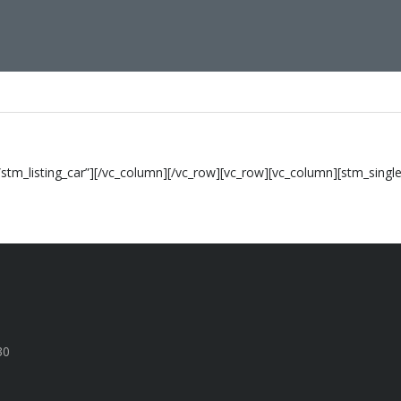
stm_listing_car”][/vc_column][/vc_row][vc_row][vc_column][stm_single
30