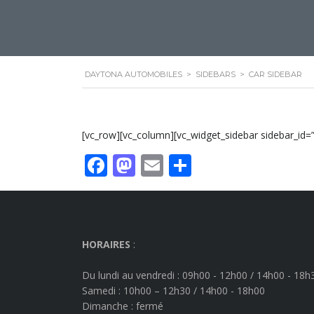
DAYTONA AUTOMOBILES
>
SIDEBARS
>
CAR SIDEBAR
[vc_row][vc_column][vc_widget_sidebar sidebar_id=”
Facebook
Mastodon
Email
Partager
HORAIRES
:
Du lundi au vendredi : 09h00 - 12h00 / 14h00 - 18h
Samedi : 10h00 – 12h30 / 14h00 - 18h00
Dimanche
: fermé