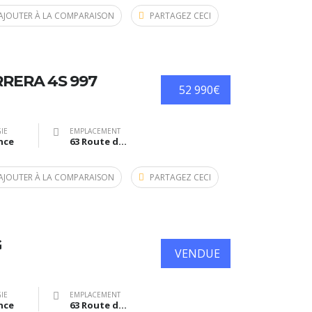
AJOUTER À LA COMPARAISON
PARTAGEZ CECI
RERA 4S 997
52 990€
IE
EMPLACEMENT
nce
63 Route de Bazas, Langon, France
AJOUTER À LA COMPARAISON
PARTAGEZ CECI
G
VENDUE
IE
EMPLACEMENT
nce
63 Route de Bazas, Langon, France