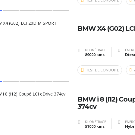
TEST DE CONDUITE
BMW X4 (G02) LC
KILOMÉTRAGE
ÉNERG
89000 kms
Dies
TEST DE CONDUITE
BMW i 8 (I12) Cou
374cv
KILOMÉTRAGE
ÉNERG
51000 kms
Hybr