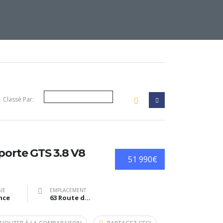
Classé Par:
porte GTS 3.8 V8
51 990€
IE
EMPLACEMENT
nce
63 Route de Bazas, Langon, France