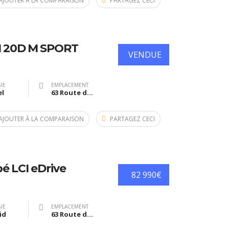
AJOUTER À LA COMPARAISON
PARTAGEZ CECI
I 20D M SPORT
VENDUE
IE
EMPLACEMENT
el
63 Route de Bazas, Langon, France
AJOUTER À LA COMPARAISON
PARTAGEZ CECI
pé LCI eDrive
82 990€
IE
EMPLACEMENT
id
63 Route de Bazas, Langon, France