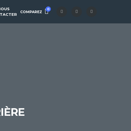
NOUS
0
COMPAREZ
TACTER
IÈRE