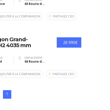
IE
EMPLACEMENT
nce
63 Route de Bazas, Langon, France
AJOUTER À LA COMPARAISON
PARTAGEZ CECI
gon Grand-
26 990€
5H2 4035 mm
IE
EMPLACEMENT
el
63 Route de Bazas, Langon, France
AJOUTER À LA COMPARAISON
PARTAGEZ CECI
7