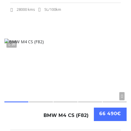
28000 kms
5L/100km
20
66 490€
BMW M4 CS (F82)