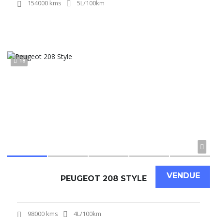
154000 kms
5L/100km
18
VENDUE
PEUGEOT 208 STYLE
98000 kms
4L/100km