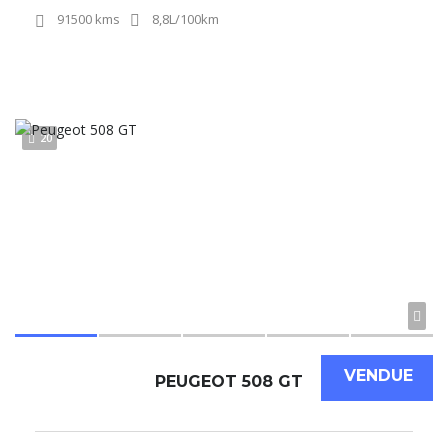
91500 kms
8,8L/100km
20
VENDUE
PEUGEOT 508 GT