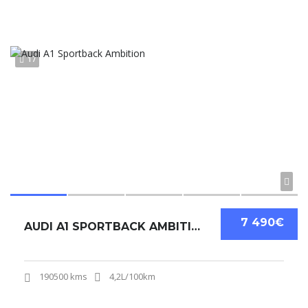
17
7 490€
AUDI A1 SPORTBACK AMBITION
190500 kms
4,2L/100km