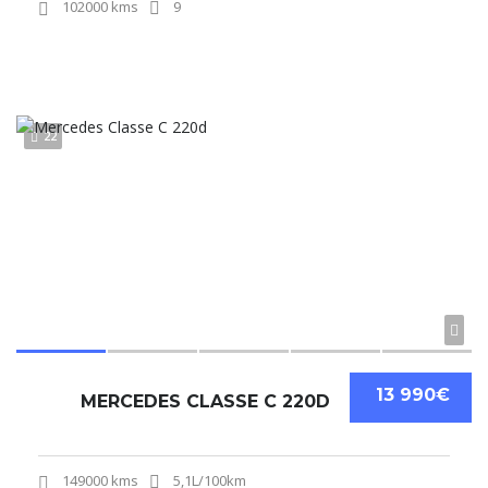
102000 kms
9
22
13 990€
MERCEDES CLASSE C 220D
149000 kms
5,1L/100km