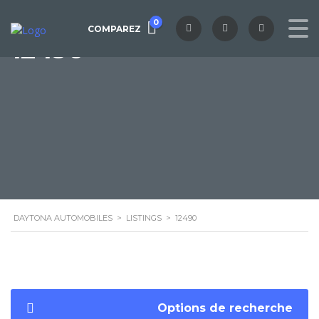
0
COMPAREZ
12490
DAYTONA AUTOMOBILES
>
LISTINGS
>
12490
Options de recherche