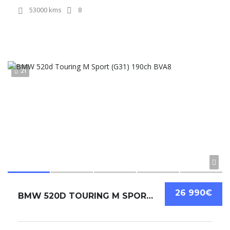
53000 kms
8
21
26 990€
BMW 520D TOURING M SPORT (G31) 190CH BVA8