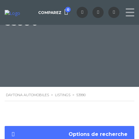
0
COMPAREZ
53990
DAYTONA AUTOMOBILES
>
LISTINGS
>
53990
Options de recherche