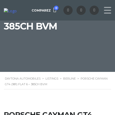
0
GT4 (981) FLAT 6 –
COMPAREZ
385CH BVM
DAYTONA AUTOMOBILES
>
LISTINGS
>
BERLINE
>
PORSCHE CAYMAN
GT4 (981) FLAT 6 – 385CH BVM
PORSCHE CAYMAN GT4