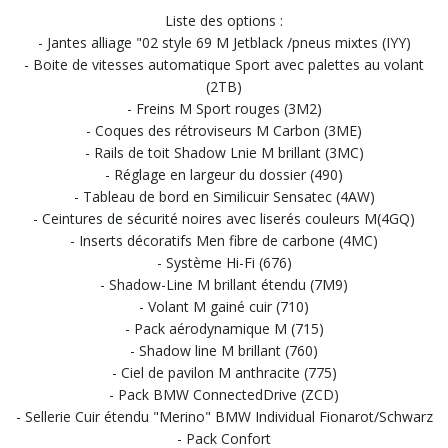
Liste des options :
- Jantes alliage "02 style 69 M Jetblack /pneus mixtes (IYY)
- Boite de vitesses automatique Sport avec palettes au volant
(2TB)
- Freins M Sport rouges (3M2)
- Coques des rétroviseurs M Carbon (3ME)
- Rails de toit Shadow Lnie M brillant (3MC)
- Réglage en largeur du dossier (490)
- Tableau de bord en Similicuir Sensatec (4AW)
- Ceintures de sécurité noires avec liserés couleurs M(4GQ)
- Inserts décoratifs Men fibre de carbone (4MC)
- Système Hi-Fi (676)
- Shadow-Line M brillant étendu (7M9)
- Volant M gainé cuir (710)
- Pack aérodynamique M (715)
- Shadow line M brillant (760)
- Ciel de pavilon M anthracite (775)
- Pack BMW ConnectedDrive (ZCD)
- Sellerie Cuir étendu "Merino" BMW Individual Fionarot/Schwarz
- Pack Confort