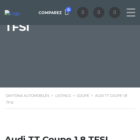
AUDI TT COUPE 1.8
0
COMPAREZ
TFSI
DAYTONA AUTOMOBILES
>
LISTINGS
>
COUPÉ
>
AUDI TT COUPE 1.8
TFSI
Audi TT Coupe 1.8 TFSI