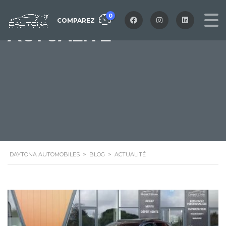
0
COMPAREZ
ACTUALITÉ
DAYTONA AUTOMOBILES
>
BLOG
>
ACTUALITÉ