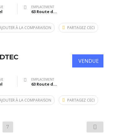
IE
EMPLACEMENT
el
63 Route de Bazas, Langon, France
AJOUTER À LA COMPARAISON
PARTAGEZ CECI
-DTEC
VENDUE
IE
EMPLACEMENT
el
63 Route de Bazas, Langon, France
AJOUTER À LA COMPARAISON
PARTAGEZ CECI
7