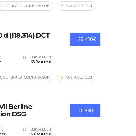
AJOUTER À LA COMPARAISON
PARTAGEZ CECI
d (118.314) DCT
28 490€
IE
EMPLACEMENT
el
63 Route de Bazas, Langon, France
AJOUTER À LA COMPARAISON
PARTAGEZ CECI
II Berline
16 990€
ion DSG
IE
EMPLACEMENT
nce
63 Route de Bazas, Langon, France