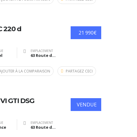
C 220 d
21 990€
IE
EMPLACEMENT
el
63 Route de Bazas, Langon, France
AJOUTER À LA COMPARAISON
PARTAGEZ CECI
VI GTI DSG
VENDUE
IE
EMPLACEMENT
nce
63 Route de Bazas, Langon, France