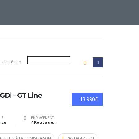
Classé Par:
GDi – GT Line
13 990€
IE
EMPLACEMENT
nce
4 Route des Métiers, Estillac, France
AJOUTER À LA COMPARAISON
PARTAGEZ CECI