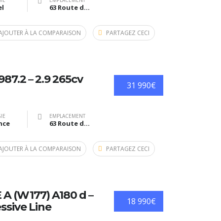
IE
EMPLACEMENT
el
63 Route de Bazas, Langon, France
AJOUTER À LA COMPARAISON
PARTAGEZ CECI
7.2 – 2.9 265cv
31 990€
IE
EMPLACEMENT
nce
63 Route de Bazas, Langon, France
AJOUTER À LA COMPARAISON
PARTAGEZ CECI
A (W177) A180 d –
18 990€
ssive Line