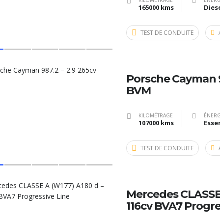
KILOMÉTRAGE
ÉNERG
165000 kms
Dies
TEST DE CONDUITE
Porsche Cayman 98
BVM
KILOMÉTRAGE
ÉNERG
107000 kms
Esse
TEST DE CONDUITE
Mercedes CLASSE 
116cv BVA7 Progre