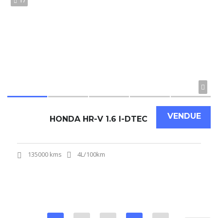
17
VENDUE
HONDA HR-V 1.6 I-DTEC
135000 kms
4L/100km