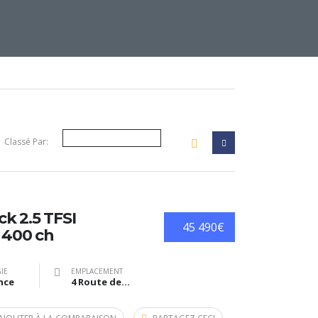
Classé Par:
k 2.5 TFSI
45 490€
– 400 ch
IE
EMPLACEMENT
nce
4 Route des Métiers, Estillac, France