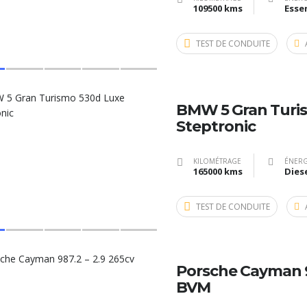
109500 kms
Esse
TEST DE CONDUITE
BMW 5 Gran Turi
Steptronic
KILOMÉTRAGE
ÉNERG
165000 kms
Dies
TEST DE CONDUITE
Porsche Cayman 98
BVM