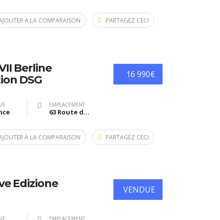
AJOUTER À LA COMPARAISON
PARTAGEZ CECI
II Berline
16 990€
ion DSG
IE
EMPLACEMENT
nce
63 Route de Bazas, Langon, France
AJOUTER À LA COMPARAISON
PARTAGEZ CECI
ive Edizione
VENDUE
IE
EMPLACEMENT