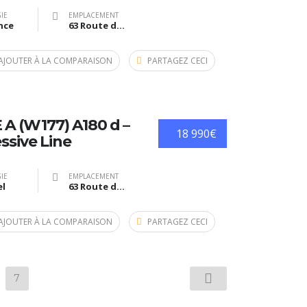
IE
EMPLACEMENT
nce
63 Route de Bazas, Langon, France
AJOUTER À LA COMPARAISON
PARTAGEZ CECI
A (W177) A180 d –
18 990€
ssive Line
IE
EMPLACEMENT
el
63 Route de Bazas, Langon, France
AJOUTER À LA COMPARAISON
PARTAGEZ CECI
7