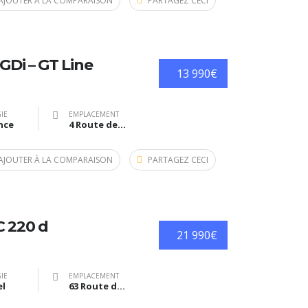
AJOUTER À LA COMPARAISON
PARTAGEZ CECI
GDi – GT Line
13 990€
IE
EMPLACEMENT
nce
4 Route des Métiers, Estillac, France
AJOUTER À LA COMPARAISON
PARTAGEZ CECI
C 220 d
21 990€
IE
EMPLACEMENT
el
63 Route de Bazas, Langon, France