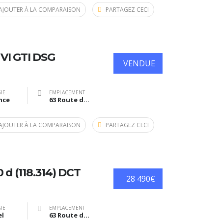
AJOUTER À LA COMPARAISON
PARTAGEZ CECI
VI GTI DSG
VENDUE
IE
EMPLACEMENT
nce
63 Route de Bazas, Langon, France
AJOUTER À LA COMPARAISON
PARTAGEZ CECI
d (118.314) DCT
28 490€
IE
EMPLACEMENT
el
63 Route de Bazas, Langon, France