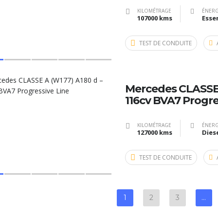
KILOMÉTRAGE
ÉNERG
107000 kms
Esse
TEST DE CONDUITE
Mercedes CLASSE 
116cv BVA7 Progre
KILOMÉTRAGE
ÉNERG
127000 kms
Dies
TEST DE CONDUITE
1
2
3
…