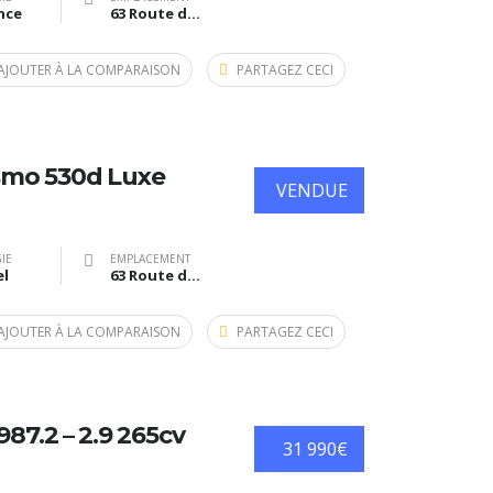
nce
63 Route de Bazas, Langon, France
AJOUTER À LA COMPARAISON
PARTAGEZ CECI
smo 530d Luxe
VENDUE
IE
EMPLACEMENT
el
63 Route de Bazas, Langon, France
AJOUTER À LA COMPARAISON
PARTAGEZ CECI
7.2 – 2.9 265cv
31 990€