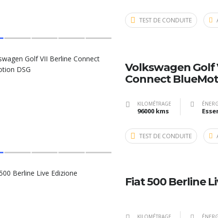
TEST DE CONDUITE
Volkswagen Golf V
Connect BlueMot
KILOMÉTRAGE
ÉNERG
96000 kms
Esse
TEST DE CONDUITE
Fiat 500 Berline L
KILOMÉTRAGE
ÉNERG