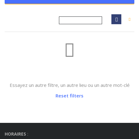
Not found any vehicle based on your filter
Essayez un autre filtre, un autre lieu ou un autre mot-clé
Reset filters
HORAIRES
: