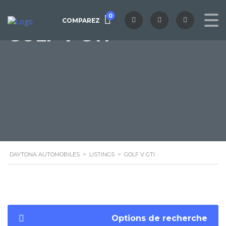
0
COMPAREZ
GOLF V GTI
DAYTONA AUTOMOBILES
>
LISTINGS
>
GOLF V GTI
Options de recherche