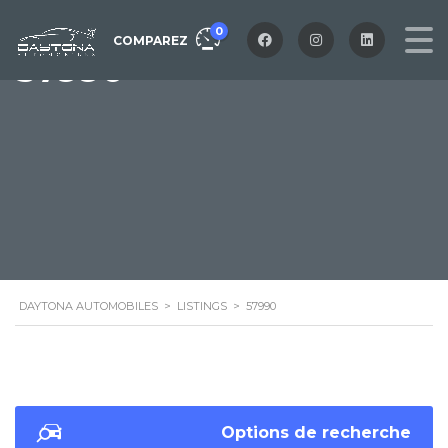
0
COMPAREZ
57990
DAYTONA AUTOMOBILES
>
LISTINGS
>
57990
Options de recherche