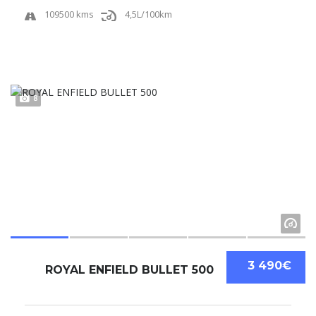
109500 kms
4,5L/100km
8
3 490€
ROYAL ENFIELD BULLET 500