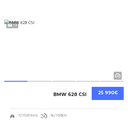
13
25 990€
BMW 628 CSI
121500 kms
9L/100km