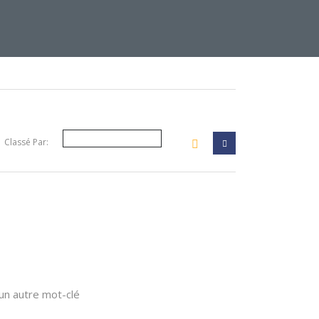
Classé Par:
your filter
 un autre mot-clé