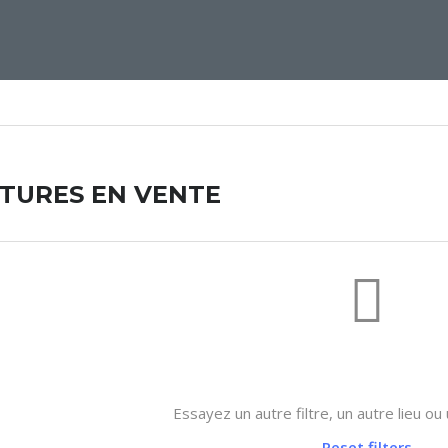
ITURES EN VENTE
Not found any vehicle based on 
Essayez un autre filtre, un autre lieu ou
Reset filters