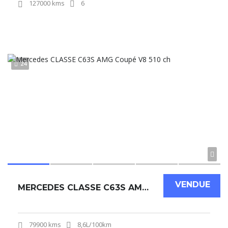
127000 kms
6
24
VENDUE
MERCEDES CLASSE C63S AMG COUPÉ V8 510 CH
79900 kms
8,6L/100km