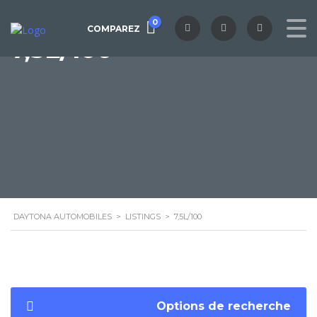
0
COMPAREZ
7,5L/100
DAYTONA AUTOMOBILES
>
LISTINGS
>
7,5L/100
Options de recherche