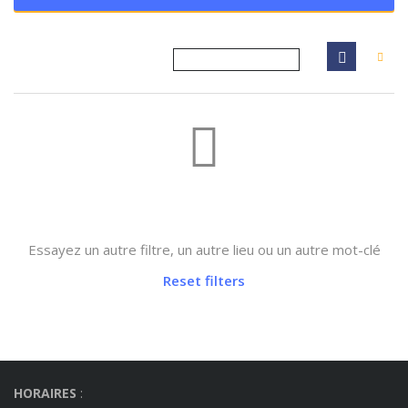
Not found any vehicle based on your filter
Essayez un autre filtre, un autre lieu ou un autre mot-clé
Reset filters
HORAIRES
: